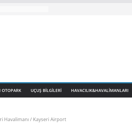
I OTOPARK
UÇUŞ BILGILERI
HAVACILIK&HAVALIMANLARI
i Havalimanı / Kayseri Airport