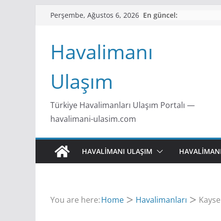
S
En güncel:
Perşembe, Ağustos 6, 2026
k
i
Havalimanı
p
t
Ulaşım
o
c
Türkiye Havalimanları Ulaşım Portalı —
o
havalimani-ulasim.com
n
t
e
HAVALİMANI ULAŞIM
HAVALIMAN
n
t
You are here:
Home
Havalimanları
Kayser