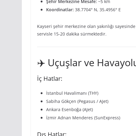
Şehir Merkezine Mesafe:
~5 km
Koordinatlar:
38.7704° N, 35.4956° E
Kayseri şehir merkezine olan yakınlığı sayesinde
servisle 15-20 dakika sürmektedir.
✈️ Uçuşlar ve Havayol
İç Hatlar:
İstanbul Havalimanı (THY)
Sabiha Gökçen (Pegasus / AJet)
Ankara Esenboğa (AJet)
İzmir Adnan Menderes (SunExpress)
Dış Hatlar: