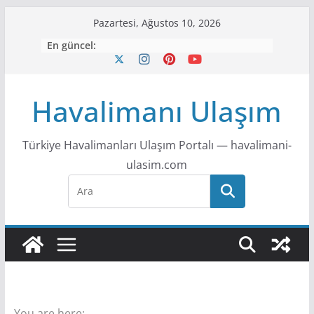
S
Pazartesi, Ağustos 10, 2026
k
En güncel:
i
p
t
Havalimanı Ulaşım
o
c
Türkiye Havalimanları Ulaşım Portalı — havalimani-
o
ulasim.com
n
t
e
n
t
You are here: