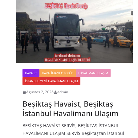
HAVAIST
HAVALIMANI OTOBÜS
HAVALIMANI ULAŞIM
İSTANBUL YENI HAVALIMANI ULAŞIM
Ağustos 2, 2026
admin
Beşiktaş Havaist, Beşiktaş
İstanbul Havalimanı Ulaşım
BEŞİKTAŞ HAVAİST SERVİS, BEŞİKTAŞ İSTANBUL
HAVALİMANI ULAŞIM SERVİS Beşiktaş’tan İstanbul