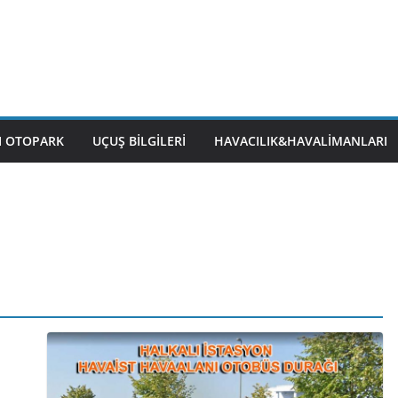
I OTOPARK
UÇUŞ BILGILERI
HAVACILIK&HAVALIMANLARI