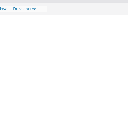
avaist Saatleri,
avaist Durakları ve
r Saatleri
e Havaist Durağı ve
r Saatleri
Mahallesi Havaist
vaist Sefer Saatleri
aist Saatleri 4. Levent
ğı ve 4. Levent Havaist
i
st, Halkalı İstanbul
Ulaşım