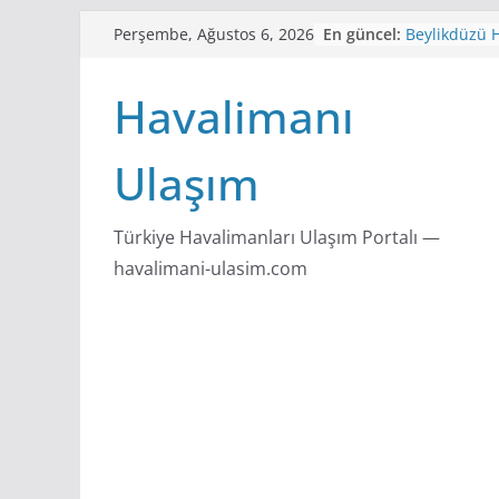
Skip
En güncel:
Beylikdüzü H
Perşembe, Ağustos 6, 2026
to
Beylikdüzü H
Havaist Sefe
content
Havalimanı
Büyükçekmec
Havaist Sefe
Cumhuriyet 
Ulaşım
Durağı ve Ha
4.Levent Hav
Havaist Dura
Sefer Saatler
Türkiye Havalimanları Ulaşım Portalı —
Halkalı Havai
havalimani-ulasim.com
Havalimanı 