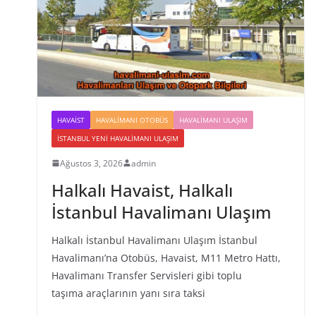
HAVAIST
HAVALIMANI OTOBÜS
HAVALIMANI ULAŞIM
İSTANBUL YENI HAVALIMANI ULAŞIM
Ağustos 3, 2026
admin
Halkalı Havaist, Halkalı
İstanbul Havalimanı Ulaşım
Halkalı İstanbul Havalimanı Ulaşım İstanbul
Havalimanı’na Otobüs, Havaist, M11 Metro Hattı,
Havalimanı Transfer Servisleri gibi toplu
taşıma araçlarının yanı sıra taksi