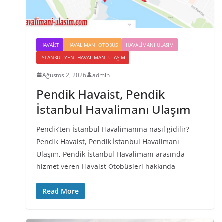
HAVAIST
HAVALIMANI OTOBÜS
HAVALIMANI ULAŞIM
İSTANBUL YENI HAVALIMANI ULAŞIM
Ağustos 2, 2026
admin
Pendik Havaist, Pendik
İstanbul Havalimanı Ulaşım
Pendik’ten İstanbul Havalimanına nasıl gidilir?
Pendik Havaist, Pendik İstanbul Havalimanı
Ulaşım, Pendik İstanbul Havalimanı arasında
hizmet veren Havaist Otobüsleri hakkında
Read More