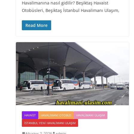
Havalimanına nasıl gidilir? Beşiktaş Havaist
Otobüsleri, Beşiktaş İstanbul Havalimanı Ulaşım,
Read More
HAVAIST
HAVALIMANI OTOBÜS
HAVALIMANI ULAŞIM
İSTANBUL YENI HAVALIMANI ULAŞIM
Ağustos 2, 2026
admin