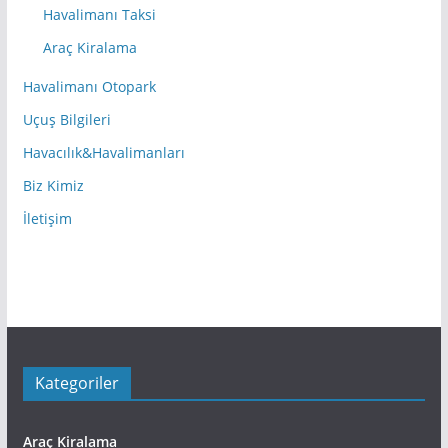
Havalimanı Taksi
Araç Kiralama
Havalimanı Otopark
Uçuş Bilgileri
Havacılık&Havalimanları
Biz Kimiz
İletişim
Kategoriler
Araç Kiralama