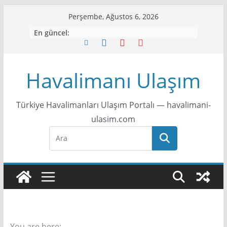
S
Perşembe, Ağustos 6, 2026
k
En güncel:
i
p
t
Havalimanı Ulaşım
o
c
Türkiye Havalimanları Ulaşım Portalı — havalimani-
o
ulasim.com
n
t
e
n
t
You are here: