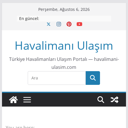
S
Perşembe, Ağustos 6, 2026
k
En güncel:
i
p
t
Havalimanı Ulaşım
o
c
Türkiye Havalimanları Ulaşım Portalı — havalimani-
o
ulasim.com
n
t
e
n
t
You are here: