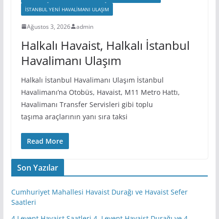
İSTANBUL YENI HAVALIMANI ULAŞIM
Ağustos 3, 2026
admin
Halkalı Havaist, Halkalı İstanbul
Havalimanı Ulaşım
Halkalı İstanbul Havalimanı Ulaşım İstanbul
Havalimanı’na Otobüs, Havaist, M11 Metro Hattı,
Havalimanı Transfer Servisleri gibi toplu
taşıma araçlarının yanı sıra taksi
Read More
Son Yazılar
Cumhuriyet Mahallesi Havaist Durağı ve Havaist Sefer
Saatleri
4.Levent Havaist Saatleri 4. Levent Havaist Durağı ve 4.