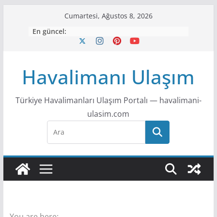
S
Cumartesi, Ağustos 8, 2026
k
En güncel:
i
p
t
Havalimanı Ulaşım
o
c
Türkiye Havalimanları Ulaşım Portalı — havalimani-
o
ulasim.com
n
t
e
n
t
You are here: