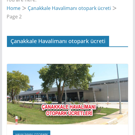
Home
Çanakkale Havalimanı otopark ücreti
Page 2
Çanakkale Havalimanı otopark ücreti
HAVALIMANI OTOPARK