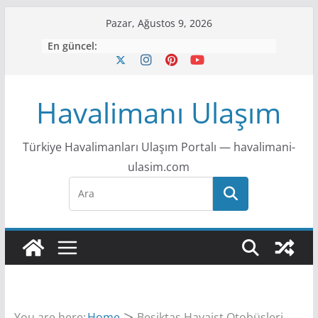
S
Pazar, Ağustos 9, 2026
k
En güncel:
i
p
t
Havalimanı Ulaşım
o
c
Türkiye Havalimanları Ulaşım Portalı — havalimani-
o
ulasim.com
n
t
e
n
t
You are here:
Home
Beşiktaş Havaist Otobüsleri