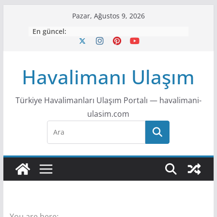
S
Pazar, Ağustos 9, 2026
k
En güncel:
i
p
t
Havalimanı Ulaşım
o
c
Türkiye Havalimanları Ulaşım Portalı — havalimani-
o
ulasim.com
n
t
e
n
t
You are here: